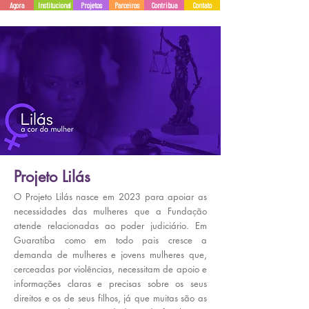
Agora
Institucional
Projetos
Parceiros
Contribua
Contato
Projeto Lilás
​O Projeto Lilás nasce em 2023 para apoiar as
necessidades das mulheres que a Fundação
atende relacionadas ao poder judiciário. Em
Guaratiba como em todo pais cresce a
demanda de mulheres e jovens mulheres que,
cerceadas por violências, necessitam de apoio e
informações claras e precisas sobre os seus
direitos e os de seus filhos, já que muitas são as