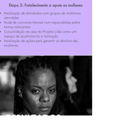
Etapa 2: Fortalecimento a apoio as mulheres
Realização de atividades com grupos de
mulheres
atendidas
Roda de conversa mensal com especialistas sobre
temas relevantes
Consolidação da casa do Projeto Lilás como um
espaço de acolhimento e formação
Realização de ações para garantir os direitos das
mulheres ​
RESULTADOS
ALCANÇADOS